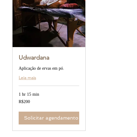
Udwardana
Aplicação de ervas em pó.
Leia mais
1 hr 15 min
200
R$200
Brazilian
reals
Solicitar agendamento