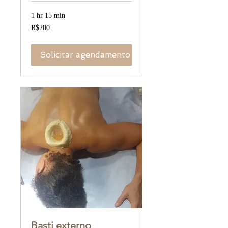
1 hr 15 min
200
R$200
Brazilian
reals
Solicitar agendamento
Basti externo