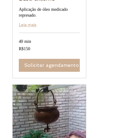
Aplicação de óleo medicado
represado.
Leia mais
40 min
150
R$150
Brazilian
reals
Solicitar agendamento