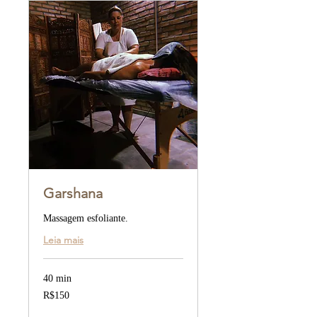
Garshana
Massagem esfoliante.
Leia mais
40 min
150
R$150
Brazilian
reals