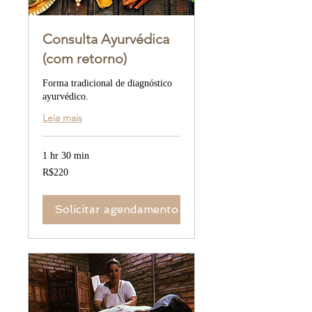
Consulta Ayurvédica
(com retorno)
Forma tradicional de diagnóstico
ayurvédico.
Leia mais
1 hr 30 min
220
R$220
Brazilian
reals
Solicitar agendamento