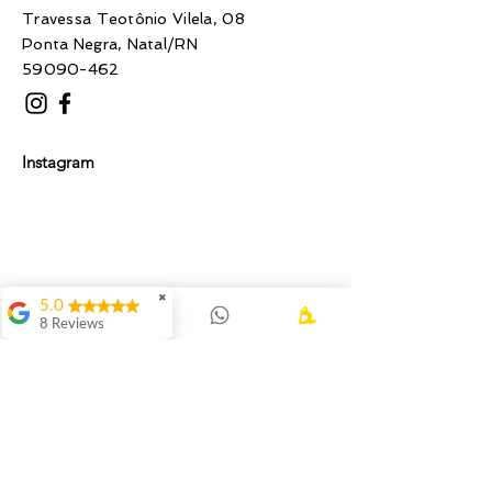
Travessa Teotônio Vilela, 08
Ponta Negra, Natal/RN
59090-462
Instagram
✖
5.0
8 Reviews
Luan Góes Rocha de
Lima
A terapia com
Patricia foi um
momento único de
conexão e
Desbloqueio.