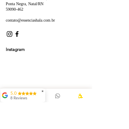
Ponta Negra, Natal/RN
59090-462
contato@essenciashala.com.br
Instagram
✖
5.0
8 Reviews
Luan Góes Rocha de
Lima
A terapia com
Patricia foi um
momento único de