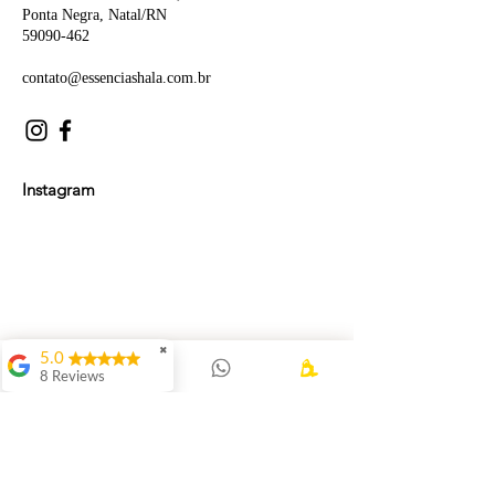
Ponta Negra, Natal/RN
59090-462
contato@essenciashala.com.br
Instagram
✖
5.0
8 Reviews
Luan Góes Rocha de
Lima
A terapia com
Patricia foi um
momento único de